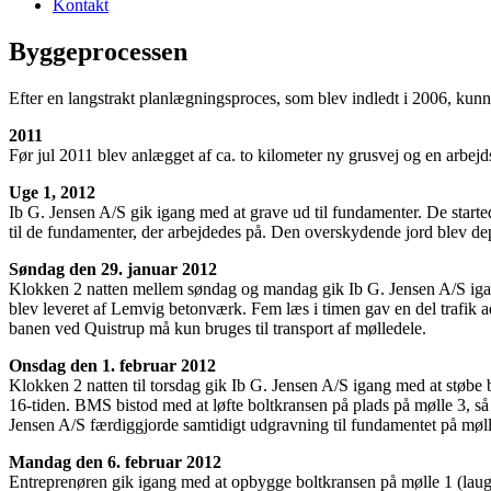
Kontakt
Byggeprocessen
Efter en langstrakt planlægningsproces, som blev indledt i 2006, kun
2011
Før jul 2011 blev anlægget af ca. to kilometer ny grusvej og en arbe
Uge 1, 2012
Ib G. Jensen A/S gik igang med at grave ud til fundamenter. De start
til de fundamenter, der arbejdedes på. Den overskydende jord blev de
Søndag den 29. januar 2012
Klokken 2 natten mellem søndag og mandag gik Ib G. Jensen A/S igang 
blev leveret af Lemvig betonværk. Fem læs i timen gav en del trafik a
banen ved Quistrup må kun bruges til transport af mølledele.
Onsdag den 1. februar 2012
Klokken 2 natten til torsdag gik Ib G. Jensen A/S igang med at støbe
16-tiden. BMS bistod med at løfte boltkransen på plads på mølle 3, så de
Jensen A/S færdiggjorde samtidigt udgravning til fundamentet på mølle 2
Mandag den 6. februar 2012
Entreprenøren gik igang med at opbygge boltkransen på mølle 1 (laugsm