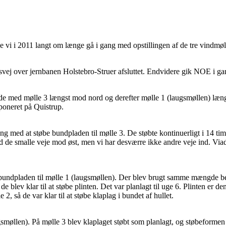
ne vi i 2011 langt om længe gå i gang med opstillingen af de tre vindm
jdsvej over jernbanen Holstebro-Struer afsluttet. Endvidere gik NOE i 
ede med mølle 3 længst mod nord og derefter mølle 1 (laugsmøllen) læng
poneret på Quistrup.
med at støbe bundpladen til mølle 3. De støbte kontinuerligt i 14 time
d de smalle veje mod øst, men vi har desværre ikke andre veje ind. Via
 bundpladen til mølle 1 (laugsmøllen). Der blev brugt samme mængde bet
 blev klar til at støbe plinten. Det var planlagt til uge 6. Plinten er d
, så de var klar til at støbe klaplag i bundet af hullet.
øllen). På mølle 3 blev klaplaget støbt som planlagt, og støbeformen til