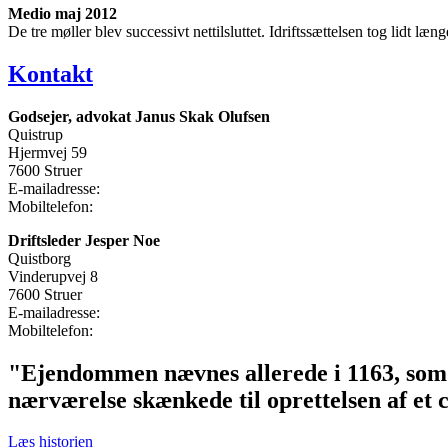
Medio maj 2012
De tre møller blev successivt nettilsluttet. Idriftssættelsen tog lidt læ
Kontakt
Godsejer, advokat Janus Skak Olufsen
Quistrup
Hjermvej 59
7600 Struer
E-mailadresse:
jso@quistrup.dk
Mobiltelefon:
2877 7962
Driftsleder Jesper Noe
Quistborg
Vinderupvej 8
7600 Struer
E-mailadresse:
jesper.noe@quistrup.dk
Mobiltelefon:
2326 2046
"Ejendommen nævnes allerede i 1163, som 
nærværelse skænkede til oprettelsen af et c
Læs historien