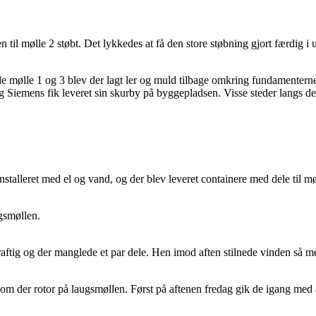
il mølle 2 støbt. Det lykkedes at få den store støbning gjort færdig i u
åde mølle 1 og 3 blev der lagt ler og muld tilbage omkring fundamentern
og Siemens fik leveret sin skurby på byggepladsen. Visse steder langs de 
stalleret med el og vand, og der blev leveret containere med dele til mø
gsmøllen.
raftig og der manglede et par dele. Hen imod aften stilnede vinden så me
 så kom der rotor på laugsmøllen. Først på aftenen fredag gik de igang med