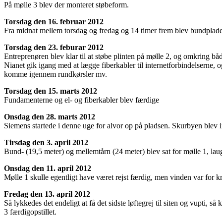
På mølle 3 blev der monteret støbeform.
Torsdag den 16. februar 2012
Fra midnat mellem torsdag og fredag og 14 timer frem blev bundpladen t
Torsdag den 23. feburar 2012
Entreprenøren blev klar til at støbe plinten på mølle 2, og omkring b
Nianet gik igang med at lægge fiberkabler til internetforbindelserne, 
komme igennem rundkørsler mv.
Torsdag den 15. marts 2012
Fundamenterne og el- og fiberkabler blev færdige
Onsdag den 28. marts 2012
Siemens startede i denne uge for alvor op på pladsen. Skurbyen blev in
Tirsdag den 3. april 2012
Bund- (19,5 meter) og mellemtårn (24 meter) blev sat for mølle 1, lau
Onsdag den 11. april 2012
Mølle 1 skulle egentligt have været rejst færdig, men vinden var for k
Fredag den 13. april 2012
Så lykkedes det endeligt at få det sidste løftegrej til siten og vupti,
3 færdigopstillet.