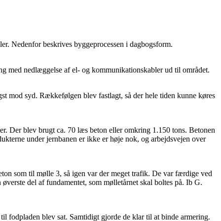
øller. Nedenfor beskrives byggeprocessen i dagbogsform.
gang med nedlæggelse af el- og kommunikationskabler ud til området.
st mod syd. Rækkefølgen blev fastlagt, så der hele tiden kunne køres
r. Der blev brugt ca. 70 læs beton eller omkring 1.150 tons. Betonen
dukterne under jernbanen er ikke er høje nok, og arbejdsvejen over
on som til mølle 3, så igen var der meget trafik. De var færdige ved
en øverste del af fundamentet, som mølletårnet skal boltes på. Ib G.
 fodpladen blev sat. Samtidigt gjorde de klar til at binde armering.